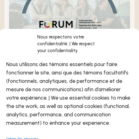
Nous respectons votre
confidentialité. | We respect
your confidentiality.
Nous utilisons des témoins essentiels pour faire
fonctionner le site, ainsi que des témoins facultatifs
26 Mars 2025
Actualités
(fonctionnels, analytiques, de performance et de
Retour sur le Forum des Premières
mesure de nos communications) afin d’améliorer
Nations et Inuit du Saguenay Lac St-
votre expérience. | We use essential cookies to make
Jean 2025 !
the site work, as well as optional cookies (functional,
analytics, performance, and communication
Bienvenue sur le blogue de la Commission de
measurement) to enhance your experience.
développement des ressources humaines des Premières
Nations du Québec (CDRHPNQ)
Gérer les services