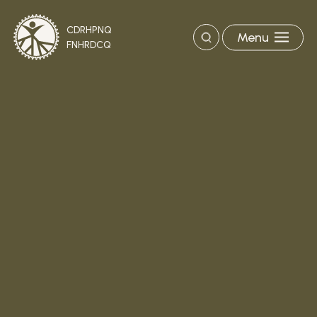
CDRHPNQ
Menu
Recherche
FNHRDCQ