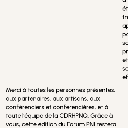
é
tr
a
p
s
p
et
s
ef
Merci à toutes les personnes présentes,
aux partenaires, aux artisans, aux
conférenciers et conférencières, et à
toute l’équipe de la CDRHPNQ. Grâce à
vous, cette édition du Forum PNI restera