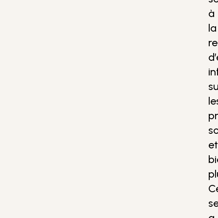
à
la
r
d’
i
su
le
pr
so
et
b
pl
C
se
a