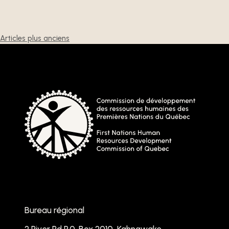
Navigation
Articles plus anciens
des
articles
Bureau régional