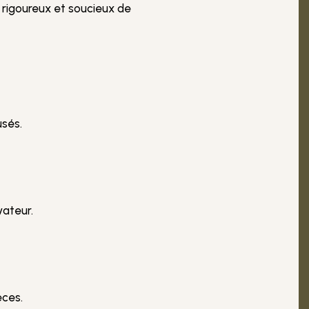
 rigoureux et soucieux de
usés.
vateur.
èces.