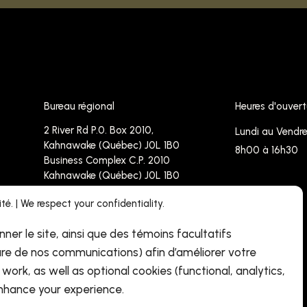
Bureau régional
Heures d'ouvert
2 River Rd P.0. Box 2010,
Lundi au Vendre
Kahnawake (Québec) J0L 1B0
8h00 à 16h30
Business Complex C.P. 2010
Kahnawake (Québec) J0L 1B0
é. | We respect your confidentiality.
Téléphone :
450-638-4171 -
Sans frais : 1-833 237 4767
nner le site, ainsi que des témoins facultatifs
Télécopieur : 450-638-4090
re de nos communications) afin d’améliorer votre
info@cdrhpnq.qc.ca
work, as well as optional cookies (functional, analytics,
hance your experience.