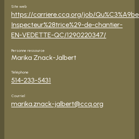
Site web
https://carriere.ccq.org/job/Qu%C3%A9be
Inspecteur%28trice%29-de-chantier-
EN-VEDETTE-QC/1290220347/
Personne ressource
Marika Znack-Jalbert
Téléphone
514-233-5431
Courriel
marika.znack-jalbert@ccq.org