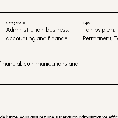
Catégorie(s)
Type
Administration, business,
Temps plein,
accounting and finance
Permanent, T
financial, communications and
 de l’unité, vous assurez une supervision administrative eff