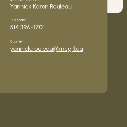
Personne ressource
Yannick Karen Rouleau
Téléphone
514 396-1701
Courriel
yannick.rouleau@mcgill.ca