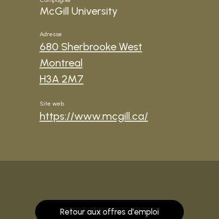
Compagnie
McGill University
Adresse
680 Sherbrooke West
Montreal
H3A 2M7
Site web
https://www.mcgill.ca/
Retour aux offres d'emploi