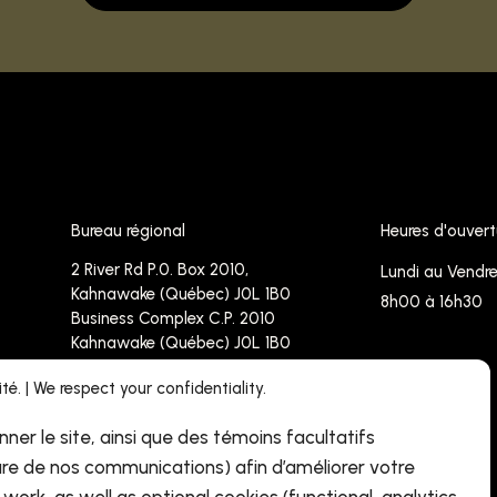
Bureau régional
Heures d'ouvert
2 River Rd P.0. Box 2010,
Lundi au Vendre
Kahnawake (Québec) J0L 1B0
8h00 à 16h30
Business Complex C.P. 2010
Kahnawake (Québec) J0L 1B0
é. | We respect your confidentiality.
Téléphone :
450-638-4171 -
Sans frais : 1-833 237 4767
nner le site, ainsi que des témoins facultatifs
Télécopieur : 450-638-4090
re de nos communications) afin d’améliorer votre
info@cdrhpnq.qc.ca