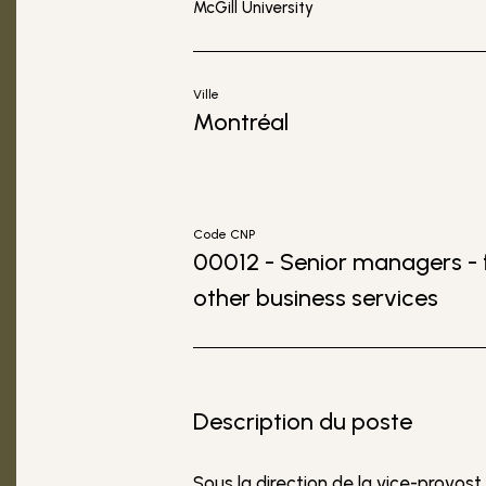
McGill University
Ville
Montréal
Code CNP
00012 - Senior managers - 
other business services
Description du poste
Sous la direction de la vice-provost