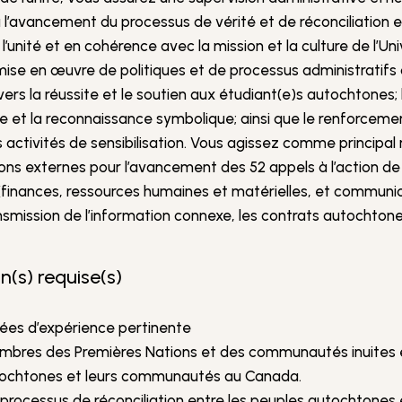
à l’avancement du processus de vérité et de réconciliation e
unité et en cohérence avec la mission et la culture de l’Uni
a mise en œuvre de politiques et de processus administratifs 
vers la réussite et le soutien aux étudiant(e)s autochtones;
 et la reconnaissance symbolique; ainsi que le renforceme
activités de sensibilisation. Vous agissez comme principal
ons externes pour l’avancement des 52 appels à l’action de l
e (finances, ressources humaines et matérielles, et commun
nsmission de l’information connexe, les contrats autochtones 
n(s) requise(s)
nées d’expérience pertinente
embres des Premières Nations et des communautés inuites 
utochtones et leurs communautés au Canada.
 processus de réconciliation entre les peuples autochtones