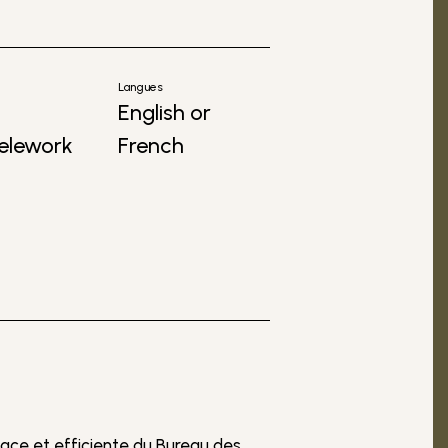
Langues
English or
elework
French
icace et efficiente du Bureau des