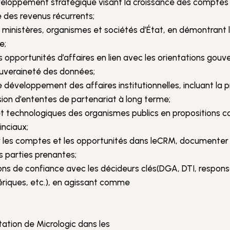
veloppement stratégique visant la croissance des comptes d
 des revenus récurrents;
s ministères, organismes et sociétés d’État, en démontrant 
e;
 les opportunités d’affaires en lien avec les orientations g
uveraineté des données;
 développement des affaires institutionnelles, incluant la 
usion d’ententes de partenariat à long terme;
et technologiques des organismes publics en propositions c
inciaux;
sur les comptes et les opportunités dans leCRM, documenter 
s parties prenantes;
ons de confiance avec les décideurs clés(DGA, DTI, respons
iques, etc.), en agissant comme
tation de Micrologic dans les