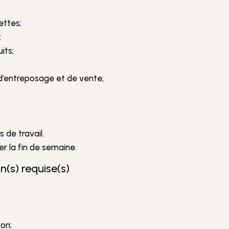
ettes;
;
its;
s d’entreposage et de vente;
 de travail.
ler la fin de semaine.
n(s) requise(s)
ion;