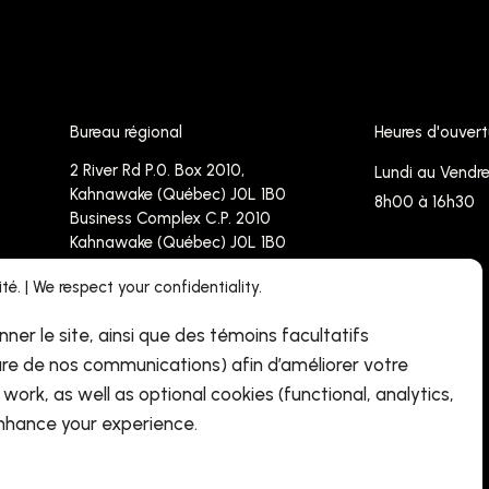
Bureau régional
Heures d'ouvert
2 River Rd P.0. Box 2010,
Lundi au Vendre
Kahnawake (Québec) J0L 1B0
8h00 à 16h30
Business Complex C.P. 2010
Kahnawake (Québec) J0L 1B0
é. | We respect your confidentiality.
Téléphone :
450-638-4171 -
Sans frais : 1-833 237 4767
nner le site, ainsi que des témoins facultatifs
Télécopieur : 450-638-4090
re de nos communications) afin d’améliorer votre
info@cdrhpnq.qc.ca
work, as well as optional cookies (functional, analytics,
hance your experience.