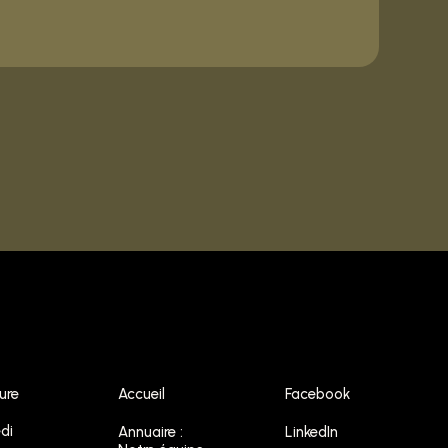
ure
Accueil
Facebook
di
Annuaire :
LinkedIn