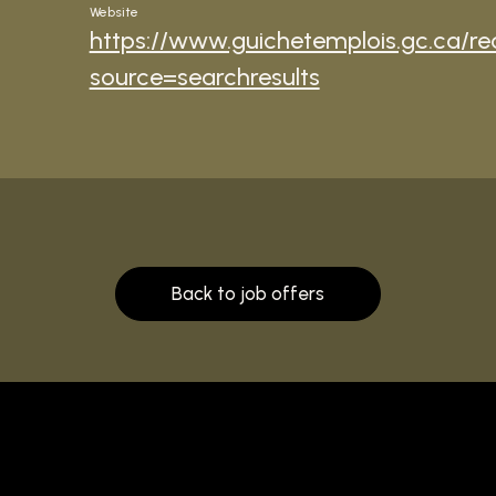
Website
https://www.guichetemplois.gc.ca/r
source=searchresults
Back to job offers