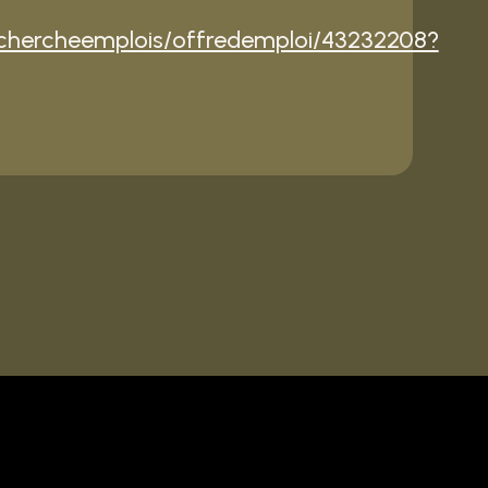
echercheemplois/offredemploi/43232208?