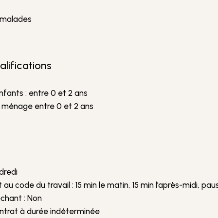
s malades
lifications
nfants : entre 0 et 2 ans
t ménage entre 0 et 2 ans
ndredi
code du travail : 15 min le matin, 15 min l’après-midi, pa
échant : Non
ontrat à durée indéterminée