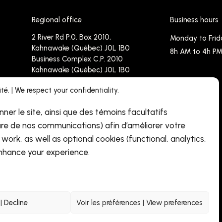
Regional office
Business hours
2 River Rd P.0. Box 2010,
Monday to Frid
Kahnawake (Québec) J0L 1B0
8h AM to 4h P
Business Complex C.P. 2010
Kahnawake (Québec) J0L 1B0
é. | We respect your confidentiality.
Phone :
450-638-4171 - 1-833
237 4767
nner le site, ainsi que des témoins facultatifs
Fax : 450-638-4090
re de nos communications) afin d’améliorer votre
info@cdrhpnq.qc.ca
work, as well as optional cookies (functional, analytics,
hance your experience.
| Decline
Voir les préférences | View preferences
Nations du Québec - 2026