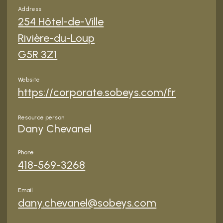
Address
254 Hôtel-de-Ville
Rivière-du-Loup
G5R 3Z1
Website
https://corporate.sobeys.com/fr
Resource person
Dany Chevanel
Phone
418-569-3268
Email
dany.chevanel@sobeys.com